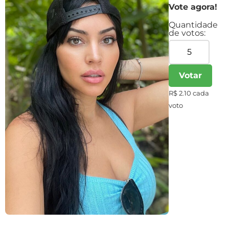
Vote agora!
Quantidade
de votos:
Votar
R$ 2.10 cada
voto