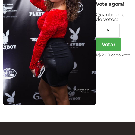
Vote agora!
Quantidade
de votos:
Votar
R$ 2.00 cada voto