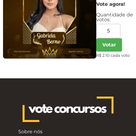
Vote agora!
Quantidade de
votos:
Votar
R$ 2.10 cada voto
Sobre nós