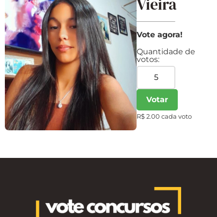
Vieira
Vote agora!
Quantidade de
votos:
Votar
R$ 2.00 cada voto