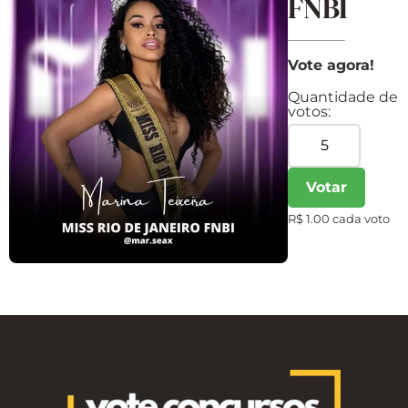
FNBI
Vote agora!
Quantidade de
votos:
Votar
R$ 1.00 cada voto