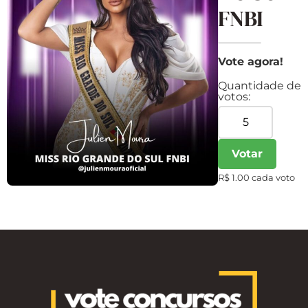
FNBI
Vote agora!
Quantidade de
votos:
Votar
R$ 1.00 cada voto