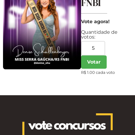
FNBI
Vote agora!
Quantidade de
votos:
Votar
R$ 1.00 cada voto