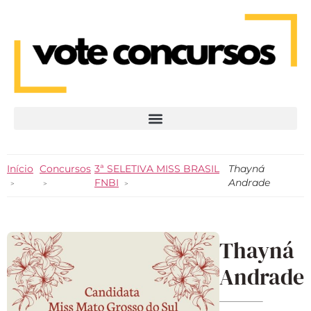
Início
Concursos
3ª SELETIVA MISS BRASIL
Thayná
FNBI
Andrade
Thayná
Andrade