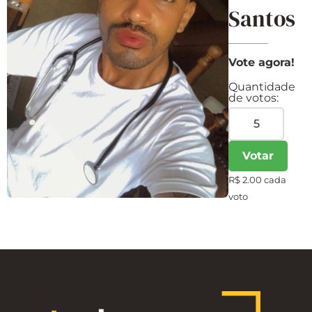
Santos
Vote agora!
Quantidade
de votos:
Votar
R$ 2.00 cada
voto