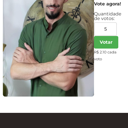
Vote agora!
Quantidade
de votos:
Votar
R$ 2.10 cada
voto